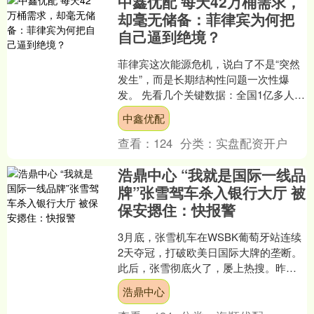
中鑫优配 每天42万桶需求，
却毫无储备：菲律宾为何把
自己逼到绝境？
菲律宾这次能源危机，说白了不是“突然
发生”，而是长期结构性问题一次性爆
发。 先看几个关键数据：全国1亿多人
口，石油100%依赖进口，每天消耗约42
中鑫优配
万桶原油，其中....
查看：
124
分类：
实盘配资开户
浩鼎中心 “我就是国际一线品
牌”张雪驾车杀入银行大厅 被
保安摁住：快报警
3月底，张雪机车在WSBK葡萄牙站连续
2天夺冠，打破欧美日国际大牌的垄断。
此后，张雪彻底火了，屡上热搜。昨
日，张雪机车在荷兰站拿到杆位赛第2
浩鼎中心
名，证明此前的夺冠绝....