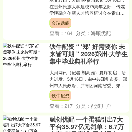
在贵州民族大学建校75周年之际，传媒
学院融合创新人才培养研讨会在贵山校
区闻达楼举行。校党委副书记杨楠出席
金瑞鼎盛
会议，学院荣休教....
查看：
164
分类：
海顺优配
铁牛配资 “ ‘郑’ 好需要你 未
来皆可期 ” 2026郑州·大学生
集中毕业典礼举行
大河网讯（记者 刘高雅）夏序初启，活
力迸发。5月16日，由中共郑州市委、郑
州市人民政府、共青团河南省委、郑州
轻工业大学主办的“‘郑’好需要你 未来皆
铁牛配资
可期”202....
查看：
217
分类：
配资开户
融创优配 一个蛋糕引出7大
平台35.97亿元罚单：6.7万