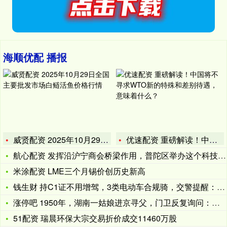
海顺优配 播报
威贤配资 2025年10月29日全国主要批发市场白鲢活鱼价格
优速配资 重磅解读！中国将不寻求WTO新的特殊和差别待遇，意
航心配资 发挥沿沪宁商会桥梁作用，普陀区举办这个科技和产业协
米涂配资 LME三个月锡价创历史新高
钱生财 持C1证不用增驾，3类电动车合规骑，交警提醒：还有4
涨停吧 1950年，湖南一姑娘进京寻父，门卫反复询问：你爸爸
51配资 瑞晨环保大宗交易折价成交11460万股