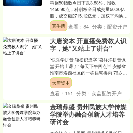
科创50指数今日下跌3.88%，报收
1450.90点，科创板全日成交量50.20亿
股，成交额2715.12亿元，加权平均换手
率为2.55%。 证券时报数据宝统计....
真牛所
查看：
84
分类：
配资开户
大唐资本 开直播免费教人识
字，她“又站上了讲台”
“快乐学拼音 轻松识汉字 ‘喜洋洋拼音课
堂’开始上课了” 每天下午四点半 安徽省
淮南市洛西社区的一栋住宅楼内 76岁的
小学语文退休教师杨维云 总会准时出现
大唐资本
在直播....
查看：
151
分类：
实盘配资开户
金瑞鼎盛 贵州民族大学传媒
学院举办融合创新人才培养
研讨会
本文转自：人民网-贵州频道 5月16日，