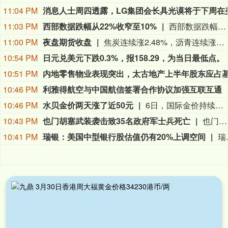
11:04 PM
11:03 PM
西部数据跌幅从22%收窄至10%
西部数据跌幅收窄至10%，盘初一度大跌超22%。周三美股盘后，美国存储龙头西部数据公布了截止7月3日的2026财年第四季度财报。受存储产品需求持续旺盛推动，公司当季营收、利润双双超预期，净利润同比增长逾12倍。财报显示，西部数据第四财季营收为37.5亿美元，同比增长44%，市场预期为36.92亿美元，上年同期为26.05亿美元。
11:00 PM
夜盘期货收盘
焦炭连续涨2.48%，沥青连续涨2.26%，乙二醇连续涨1.92%，豆一连续涨1.76%，PTA连续涨1.55%。
10:54 PM
日元兑美元下跌0.3%，报158.29，为当日最低点。
10:51 PM
10:46 PM
利雅得航空与中国航信签署合作协议加强互联互通
10:46 PM
水贝金价两天涨了近50元
6日，国际金价持续上涨，现货黄金盘中一度突破每盎司4300美元关口，创下七周以来新高。黄金期货价格也延续此前几个交易日的涨势。金价波动直接传导至国内黄金消费市场，深圳水贝黄金市场的批发报价这两天也应声上调。央视财经记者8月6日下午在深圳水贝市场看到，足金999首饰金的批发报价在1100元/克左右，比两天前上涨了近50元。记者了解到，与年初掀起的抢购潮相比，当下消费者的购金逻辑正在发生明显变化。面对金价波动，投资客普遍趋于保守，而婚庆刚需和保值型消费成为市场主力。与此同时，黄金回收和以旧换新业务呈现出明显的“冷热不均”。 （央视财经）
10:43 PM
也门胡塞武装袭击致35名政府军士兵死亡
也门政府军6日称，也门胡塞武装当天袭击该国东部马里卜省和哈德拉毛省的政府军军营和阵地，造成至少35名政府军士兵死亡、数十人受伤。 一名不愿透露姓名的官员说，也门胡塞武装在袭击中使用了无人机、弹道导弹等。部分伤者情况危急，死亡人数可能进一步上升。 也门紧急部队表示，袭击发生在政府军对该地区的犯罪网络和走私集团采取安全行动后。 也门胡塞武装尚未对袭击事件发表评论。 马里卜省是政府军的关键据点，也是也门主要的石油和天然气生产地。也门胡塞武装曾多次试图向该省首府推进，并曾与政府军在此激烈交战。(新华社)
10:41 PM
瑞银：美国中型银行股估值仍有20%上调空间
瑞银集团最新研报指出，尽管市场存在“银行股见顶”的担忧，但在有利的宏观背景及行业整合预期下，美国中型银