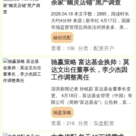
余家“幽灵店铺”黑产调查
2026.04.18 本文字数：2885，阅读时长
大约4分钟 来源 | 新华社 4月17日，国家
市场监督管理总局依法对拼多多、美
团、京东、饿了么（淘宝闪购）、抖....
融创优配
查看：
106
分类：
配资开户
驰赢策略 富达基金换帅：莫
达文出任董事长，李少杰因
工作调整离任
澎湃新闻记者 孙铭蔚 富达基金董事长变
更。 4月18日，富达基金管理（中国）有
限公司（简称“富达基金”）公告称，富达
国际亚太区（日本除外）总裁莫达文
驰盈策略
（Damie....
查看：
216
分类：
实盘配资