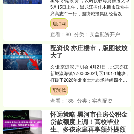
星标“济南政协”，及时接收每篇推送文章
5月15日上午，黑龙江省佳木斯市政协主
席高志军一行，围绕城投集团经营发展
工作来济考察。考察组现场察看叮咚公
启灯网
寓保障性租赁住....
查看：
80
分类：
实盘配资开户
配资伐 亦庄楼市，版图被放
大了
文/北京进深 严明会 4月21日，北京亦庄
新城瀛海镇YZ00-0802街区1401-1地块，
打破了2026年北京土地市场持续四个月
的“零溢价”僵局。 49轮竞价....
配资伐
查看：
188
分类：
实盘配资
怀远策略 黑河市住房公积金
贷款额度上调！高校毕业
生、多孩家庭再享额外提额