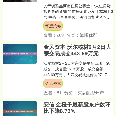
关于调整黑河市住房公积金 个人住房贷
款政策的通知 黑市房金管办发〔2026〕3
号 中省市直各单位、黑河自贸片区管委
会、各县（市、区）人民政府、五大连
怀远策略
池管委会： ....
查看：
209
分类：
海顺优配
金风资本 沃尔核材2月2日大
宗交易成交443.69万元
沃尔核材2月2日大宗交易平台出现一笔
成交，成交量16.33万股，成交金额
443.69万元，大宗交易成交价为27.17
元。该笔交易的买卖双方均为机构专用
金风资本
席位。 进....
查看：
81
分类：
实盘配资开户
安信 金橙子最新股东户数环
比下降8.73%