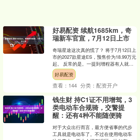
好易配资 续航1685km，奇
瑞新车官宣，7月12日上市
奇瑞星途这次真的慌了？ 将于7月12日上
市的2027款星途ES，预售价为18.99万元
起。 反常的是。一提到增程器有人就会
觉得这是个过渡性的技术，只能应急使
好易配资
用一....
查看：
144
分类：
配资开户
钱生财 持C1证不用增驾，3
类电动车合规骑，交警提
醒：还有4种不能随便骑
对于大众出行而言，最方便省事的代步
工具就是电动车了。不过在使用电动车