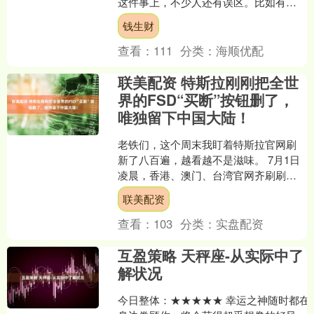
这件事上，不少人还有误区。比如有些
电动车必须考驾照才能骑，还有已经考
钱生财
了C1证的车主，就更不能....
查看：
111
分类：
海顺优配
联美配资 特斯拉刚刚把全世
界的FSD“买断”按钮删了，
唯独留下中国大陆！
老铁们，这个周末我盯着特斯拉官网刷
新了八百遍，越看越不是滋味。 7月1日
凌晨，香港、澳门、台湾官网齐刷刷更
新：FSD终身买断制，下架。同一天，
联美配资
日本、韩国、泰国、....
查看：
103
分类：
实盘配资
互盈策略 天秤座-从实际中了
解状况
今日整体：★★★★★ 幸运之神随时都在