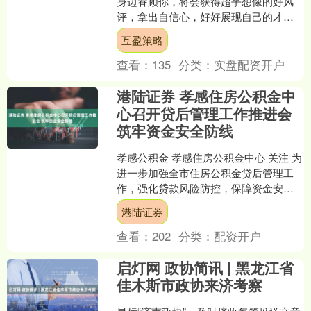
身边眷顾你，将会获得超乎想像的好风
评，拿出自信心，好好展现自己的才华
吧。在工作方面请扮演好辅助角色。交
互盈策略
友和打扮都要抱持着开....
查看：
135
分类：
实盘配资开户
港陆证券 孝感住房公积金中
心召开贷后管理工作推进会
筑牢资金安全防线
孝感公积金 孝感住房公积金中心 关注 为
进一步加强全市住房公积金贷后管理工
作，强化贷款风险防控，保障资金安
全，5月15日上午，孝感住房公积金中心
港陆证券
召开贷后管理工作....
查看：
202
分类：
配资开户
启灯网 政协简讯 | 黑龙江省
佳木斯市政协来济考察